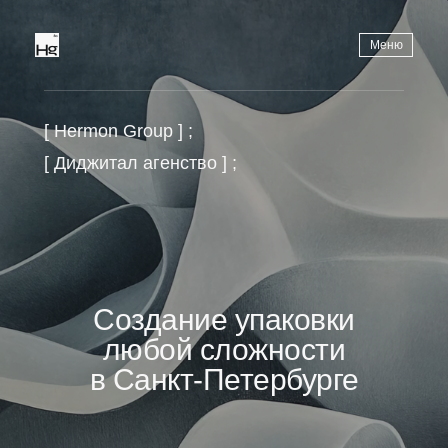
Меню
[ Hermon Group ] ;
[ Диджитал агенство ] ;
Создание упаковки
любой сложности
в Санкт-Петербурге