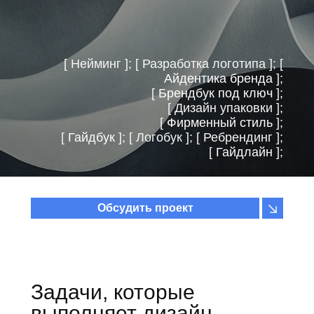
[ Нейминг ]; [ Разработка логотипа ]; [
Айдентика бренда
];
[
Брендбук под ключ
];
[ Дизайн упаковки ];
[
Фирменный стиль
];
[
Гайдбук
]; [ Логобук ]; [ Ребрендинг ];
[
Гайдлайн
];
Обсудить проект
Задачи, которые
выполняет дизайн