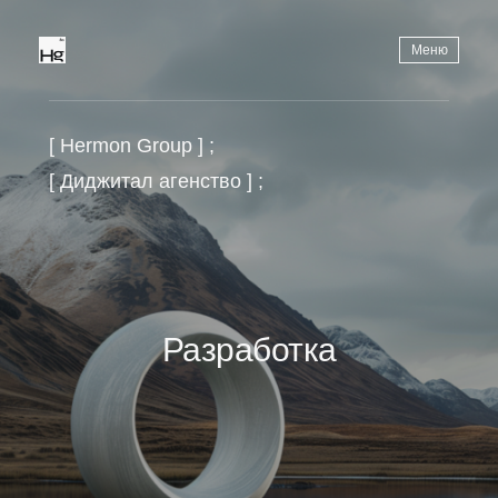
Меню
[ Hermon Group ] ;
[ Диджитал агенство ] ;
Разработка