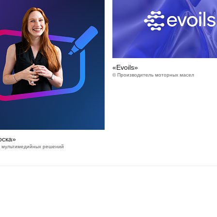
«Evoils»
© Производитель моторных масел
оска»
к мультимедийных решений