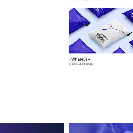
«Whatevs»
© Бренд одежды