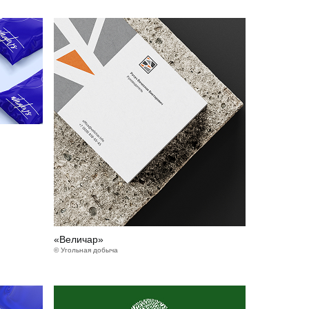
«Величар»
© Угольная добыча