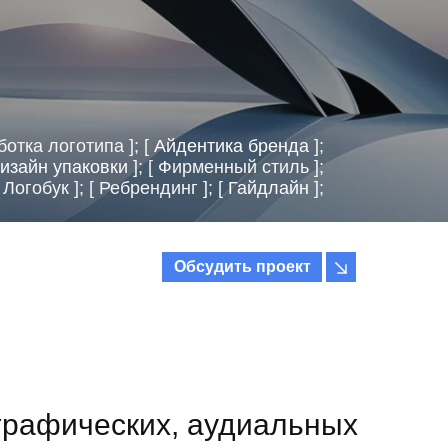
ботка логотипа ]; [
Айдентика бренда
];
изайн упаковки
]; [ Фирменный стиль ];
[ Логобук ]; [ Ребрендинг ]; [
Гайдлайн
];
Обсудить проект
графических, аудиальных