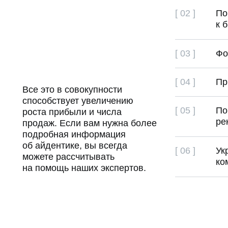
[ 02 ]
По
к 
[ 03 ]
Фо
[ 04 ]
Пр
Все это в совокупности
способствует увеличению
[ 05 ]
По
роста прибыли и числа
ре
продаж. Если вам нужна более
подробная информация
об айдентике, вы всегда
[ 06 ]
Ук
можете рассчитывать
ко
на помощь наших экспертов.