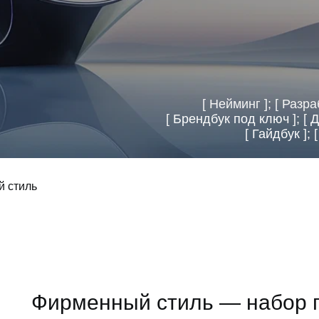
[ Нейминг ]; [ Разра
[
Брендбук под ключ
]; [
Д
[
Гайдбук
]; 
 стиль
Фирменный стиль — набор 