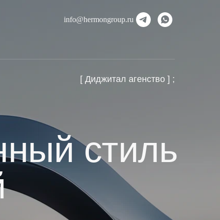
info@hermongroup.ru
[ Диджитал агенство ] ;
ный стиль
й