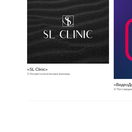
«SL Clinic»
© Косметологическая клиника
«ВидеоД
© Поставщи