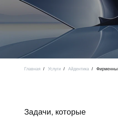
Главная
/
Услуги
/
Айдентика
/
Фирменный
Задачи, которые