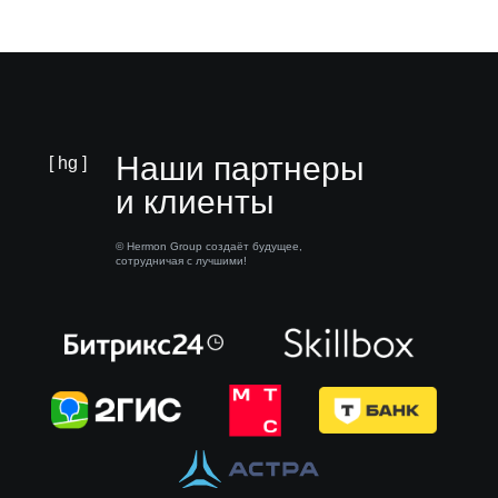
Наши партнеры
[ hg ]
и клиенты
© Hermon Group создаёт будущее,
сотрудничая с лучшими!