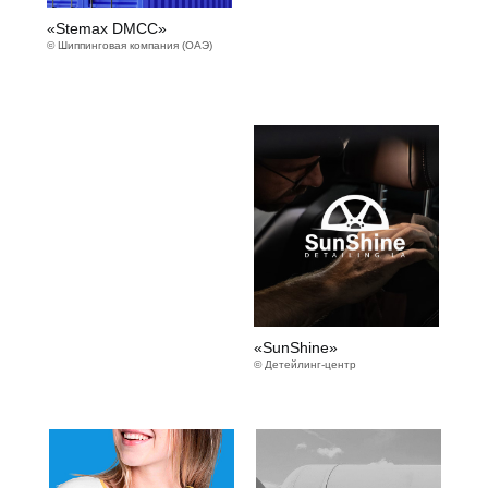
«Stemax DMCC»
© Шиппинговая компания (ОАЭ)
«SunShine»
© Детейлинг-центр