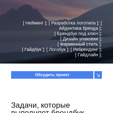
[ Нейминг ]; [ Разработка логотипа ]; [
Айдентика бренда
];
[ Брендбук под ключ ];
[
Дизайн упаковки
];
[
Фирменный стиль
];
[
Гайдбук
]; [ Логобук ]; [ Ребрендинг ];
[
Гайдлайн
];
Обсудить проект
Задачи, которые
выполняет брендбук