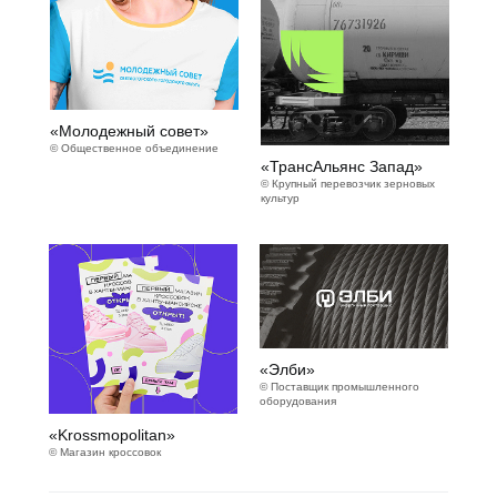
«Молодежный совет»
© Общественное объединение
«ТрансАльянс Запад»
© Крупный перевозчик зерновых
культур
«Элби»
© Поставщик промышленного
оборудования
«Krossmopolitan»
© Магазин кроссовок