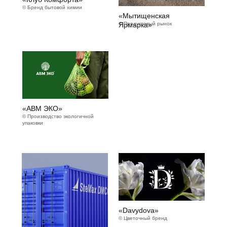
© Бренд бытовой химии
«Мытищенская
Ярмарка»
© Продуктовый рынок
«АВМ ЭКО»
© Производство экологичной
упаковки
«Davydova»
© Цветочный бренд