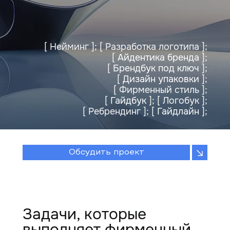
[ Нейминг ]; [ Разработка логотипа ];
[
Айдентика бренда
];
[
Брендбук под ключ
];
[
Дизайн упаковки
];
[ Фирменный стиль ];
[
Гайдбук
]; [ Логобук ];
[ Ребрендинг ]; [
Гайдлайн
];
Обсудить проект
Задачи, которые
выполняет фирменный