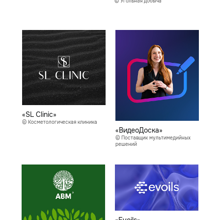
© Угольная добыча
«SL Clinic»
© Косметологическая клиника
«ВидеоДоска»
© Поставщик мультимедийных
решений