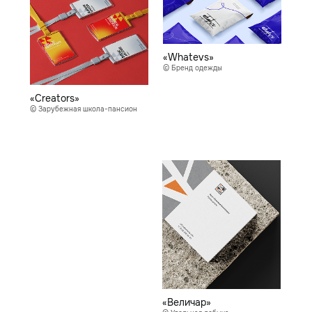
«Whatevs»
© Бренд одежды
«Creators»
© Зарубежная школа-пансион
«Величар»