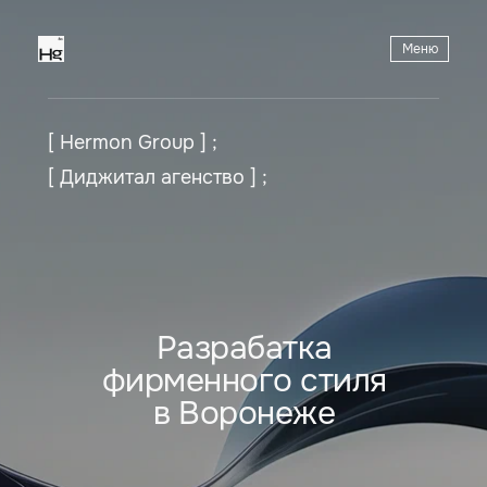
Меню
[ Hermon Group ] ;
[ Диджитал агенство ] ;
Разрабатка
фирменного стиля
в Воронеже