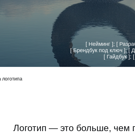
[ Нейминг ]; [ Разра
[
Брендбук под ключ
]; [
Д
[
Гайдбук
]; 
а логотипа
Логотип — это больше, чем 