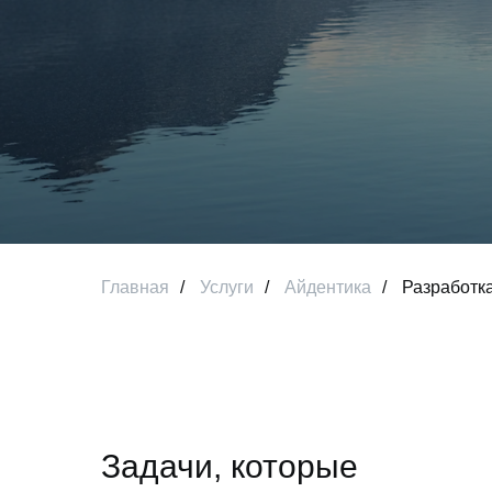
Главная
/
Услуги
/
Айдентика
/
Разработк
Задачи, которые