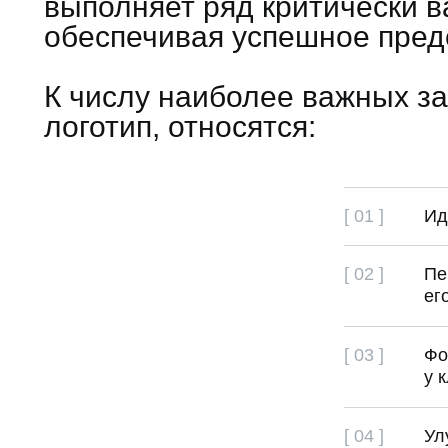
выполняет ряд критически в
обеспечивая успешное пред
К числу наиболее важных за
логотип, относятся:
[ 01 ]
Ид
[ 02 ]
Пе
ег
[ 03 ]
Фо
у 
[ 04 ]
Ул