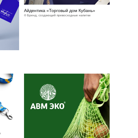
Айдентика «Торговый дом Кубань»
© Бренд, создающий превосходные напитки
е