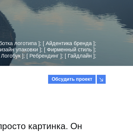
ботка логотипа ]; [
Айдентика бренда
];
изайн упаковки
]; [
Фирменный стиль
];
[ Логобук ]; [ Ребрендинг ]; [
Гайдлайн
];
Обсудить проект
просто картинка. Он