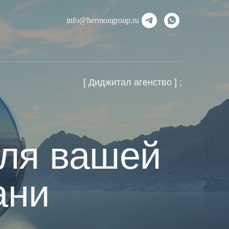
info@hermongroup.ru
[ Диджитал агенство ] ;
для вашей
ани