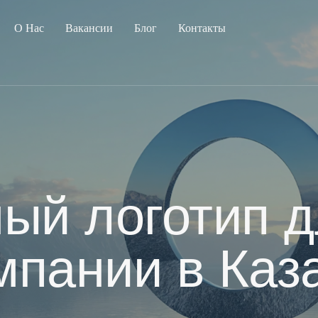
О Нас
Вакансии
Блог
Контакты
ый логотип 
мпании в Каз