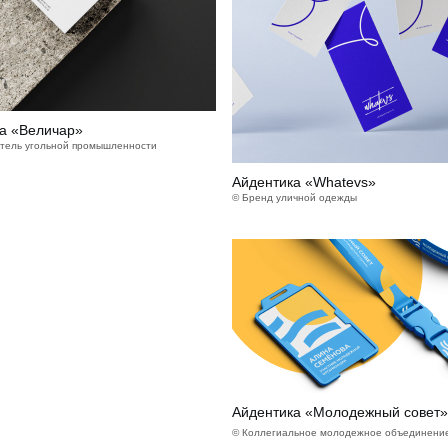
а «Величар»
тель угольной промышленности
Айдентика «Whatevs»
© Бренд уличной одежды
Айдентика «Молодежный совет»
© Коллегиальное молодежное объединени