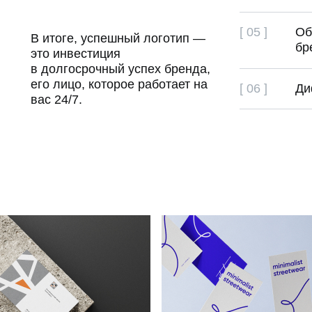
[ 05 ]
Об
В итоге, успешный логотип —
бр
это инвестиция
в долгосрочный успех бренда,
его лицо, которое работает на
[ 06 ]
Ди
вас 24/7.