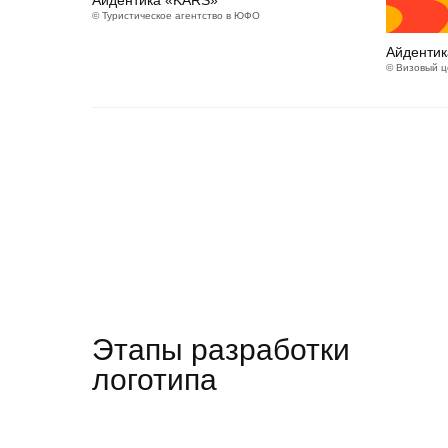
Айдентика «KARS»
© Туристическое агентство в ЮФО
Айдентик
© Визовый ц
Этапы разработки
логотипа