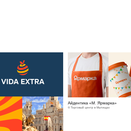
Айдентика «М. Ярмарка»
© Торговый центр в Мытищах