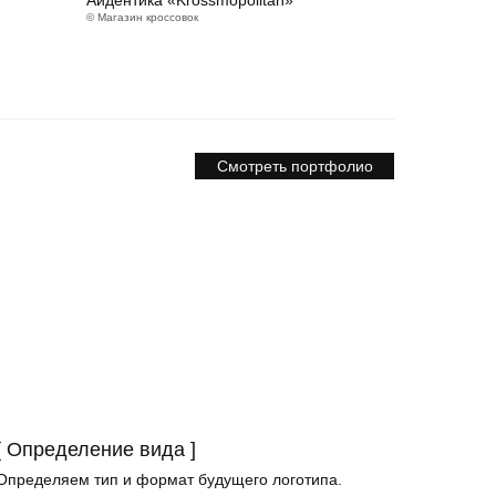
Айдентика «Krossmopolitan»
© Магазин кроссовок
Смотреть портфолио
[ Определение вида ]
Определяем тип и формат будущего логотипа.