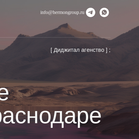
info@hermongroup.ru
[ Диджитал агенство ] ;
е
раснодаре