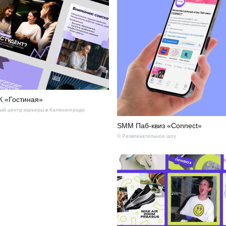
 «Гостиная»
й центр карьеры в Калининграде
SMM Паб-квиз «Connect»
© Развлекательное шоу