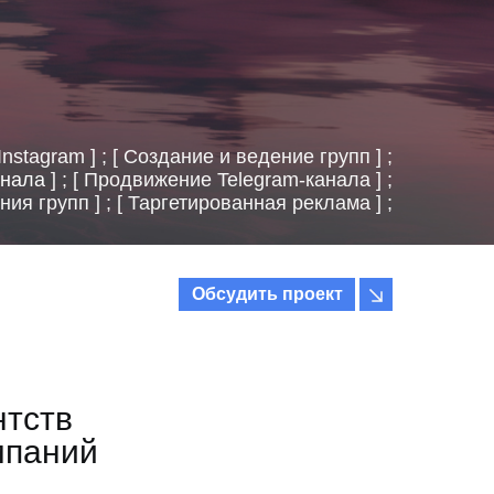
Instagram ] ; [ Создание и ведение групп ] ;
анала
] ; [ Продвижение Telegram-канала ] ;
ния групп ] ; [ Таргетированная реклама ] ;
Обсудить проект
нтств
мпаний