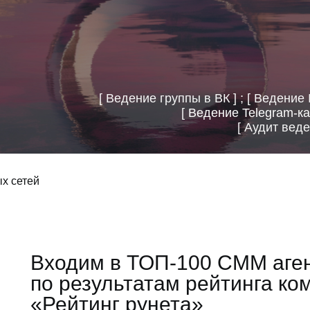
[ Ведение группы в ВК ] ; [ Ведение 
[
Ведение Telegram-к
[ Аудит веде
х сетей
Входим в ТОП-100 СММ аге
по результатам рейтинга ко
«Рейтинг рунета»