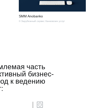
SMM Anobanko
© Зарубежный сервис банковских услуг
млемая часть
тивный бизнес-
ход к ведению
: