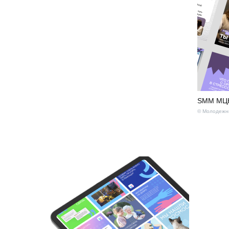
SMM МЦК
© Молодежны