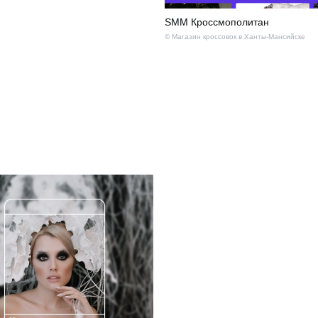
SMM Кроссмополитан
© Магазин кроссовок в Ханты-Мансийске