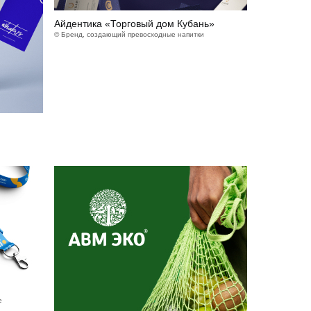
Айдентика «Торговый дом Кубань»
© Бренд, создающий превосходные напитки
е