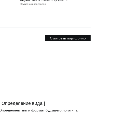
Айдентика «Krossmopolitan»
© Магазин кроссовок
Смотреть портфолио
[ Определение вида ]
Определяем тип и формат будущего логотипа.