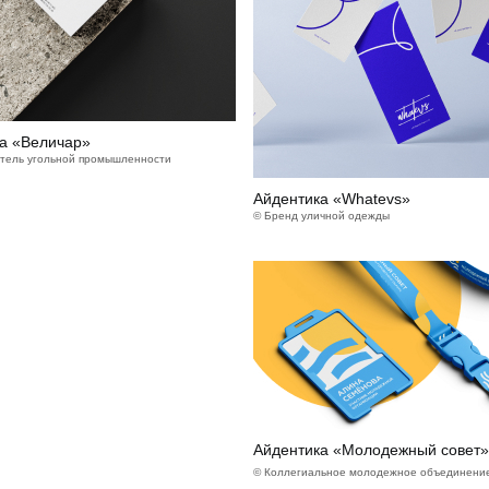
а «Величар»
тель угольной промышленности
Айдентика «Whatevs»
© Бренд уличной одежды
Айдентика «Молодежный совет»
© Коллегиальное молодежное объединени