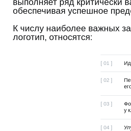
выполняет ряд критически в
обеспечивая успешное пред
К числу наиболее важных за
логотип, относятся:
[ 01 ]
Ид
[ 02 ]
Пе
ег
[ 03 ]
Фо
у 
[ 04 ]
Ул