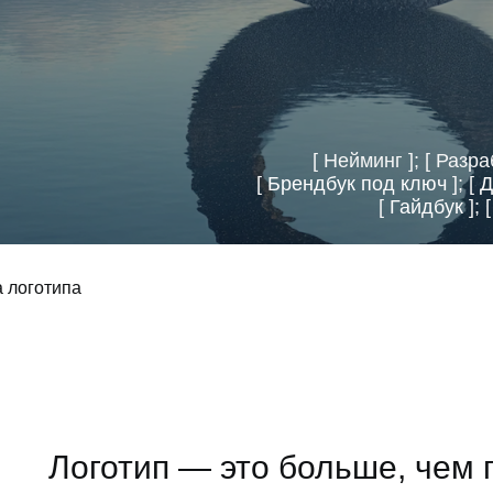
[ Нейминг ]; [ Разра
[
Брендбук под ключ
]; [
Д
[
Гайдбук
]; 
а логотипа
Логотип — это больше, чем 