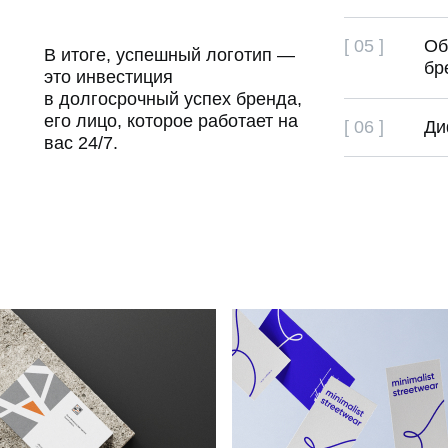
[ 05 ]
Об
В итоге, успешный логотип —
бр
это инвестиция
в долгосрочный успех бренда,
его лицо, которое работает на
[ 06 ]
Ди
вас 24/7.