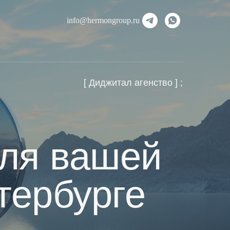
info@hermongroup.ru
[ Диджитал агенство ] ;
для вашей
тербурге