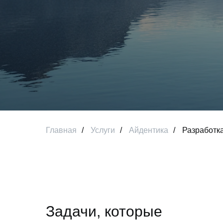
Главная
/
Услуги
/
Айдентика
/
Разработк
Задачи, которые