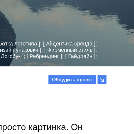
ботка логотипа ]; [
Айдентика бренда
];
изайн упаковки
]; [
Фирменный стиль
];
[ Логобук ]; [ Ребрендинг ]; [
Гайдлайн
];
Обсудить проект
просто картинка. Он