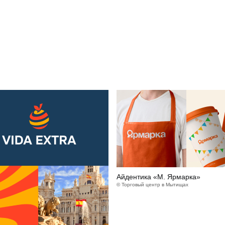
Айдентика «М. Ярмарка»
© Торговый центр в Мытищах