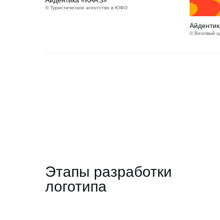
Айдентика «KARS»
© Туристическое агентство в ЮФО
Айдентик
© Визовый ц
Этапы разработки
логотипа